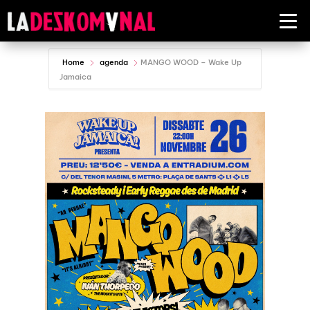
Home
agenda
MANGO WOOD – Wake Up
Jamaica