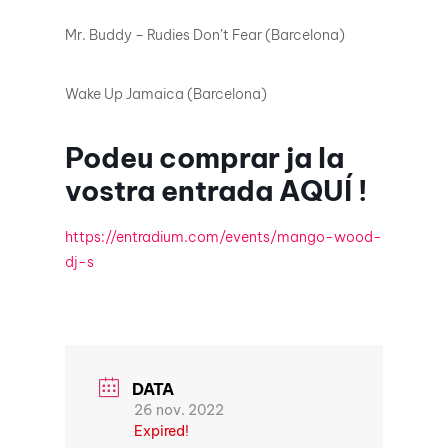
Mr. Buddy – Rudies Don’t Fear (Barcelona)
Wake Up Jamaica (Barcelona)
Podeu comprar ja la
vostra entrada
AQUÍ
!
https://entradium.com/events/mango-wood-
dj-s
DATA
26 nov. 2022
Expired!