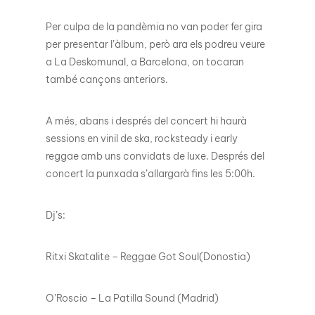
Per culpa de la pandèmia no van poder fer gira
per presentar l’àlbum, però ara els podreu veure
a La Deskomunal, a Barcelona, on tocaran
també cançons anteriors.
A més, abans i després del concert hi haurà
sessions en vinil de ska, rocksteady i early
reggae amb uns convidats de luxe. Després del
concert la punxada s’allargarà fins les 5:00h.
Dj’s:
Ritxi Skatalite – Reggae Got Soul(Donostia)
O’Roscio – La Patilla Sound (Madrid)