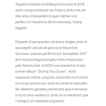
Aquesta banda madrilenya formada al 2016
està composada per sis músics amb més de
deu anys d’experiència que capten a la
perfecció l’essència del rocksteady i l’early
reggae.
Després d’autoproduir diversos singles amb el
seu segell-estudi de gravació Imported
Grooves i passar pel Rototom Sunsplash 2017
fent de backing band pels mítics Heptones i
pels Silvertones, el 2020 van presentar el seu
primer àlbum “Stomp You Down”. Amb
aquestes tretze cançons, la banda va mostrar
tot el seu potencial, amb excel·lents melodies
de diferents gèneres jamaicans que mantenen
tota la seva essència, amb un so resultant que
t’atrapa i et trasllada al passat.