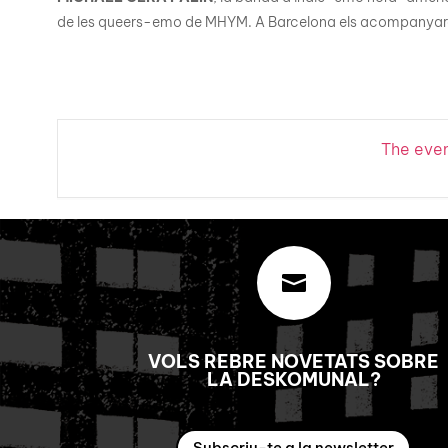
de les queers-emo de MHYM. A Barcelona els acompanya
The event

VOLS REBRE NOVETATS SOBRE
LA DESKOMUNAL?
Subscriu-te a la newsletter