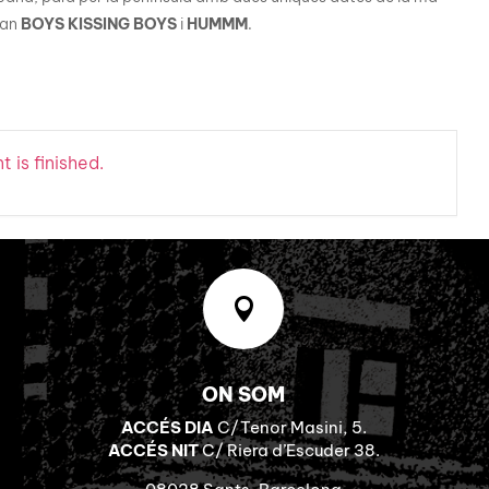
ran
BOYS KISSING BOYS
i
HUMMM
.
 is finished.

ON SOM
ACCÉS DIA
C/Tenor Masini, 5.
ACCÉS NIT
C/ Riera d’Escuder 38.