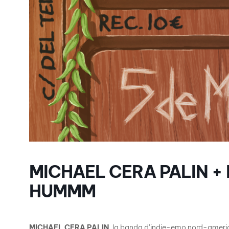
MICHAEL CERA PALIN + 
HUMMM
MICHAEL CERA PALIN
, la banda d’indie-emo nord-ameri