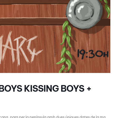
BOYS KISSING BOYS +
cana, para per la península amb dues úniques dates de la ma