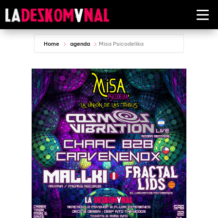
Home
agenda
Misa Psicodelika