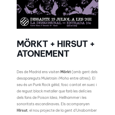
MÖRKT + HIRSUT +
ATONEMENT
Des de Madrid ens visiten
Mörkt
(amb gent dels
desapareguts Muletrain i Moho entre altres). El
seu és un Punk Rock gèlid, fosc cantat en suec i
de regust black metaller que farà les delícies
dels fans de Poison Idea, Hellhammer i les
sonoritats escandinaves. Els acompanyen
Hirsut
, el nou projecte de la gent d’Unabomber