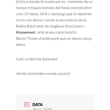
(mítica banda formada per ex-membres de no
menys mitiques bandes del hardcore barceloní
com 24 Ideas, All Ill o Uprising) que ho reprenen
on ho van deixar i sonen a una mescla de la
Rollins Band amb els anglesos Rorschach; i
Atonement
, amb el seu característic
Black/Thrash d’arrels punk que no deixa canya
dreta.
Cum on feel the darkness!
Venda d’entrades només a porta!
DATA
19 jul. 2025