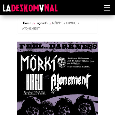
Home
agenda
MÖRKT + HIRSUT +
ATONEMENT