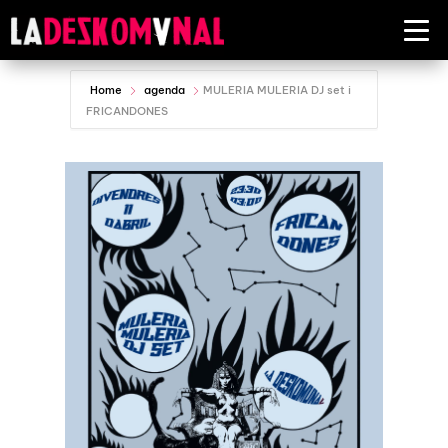
Home
agenda
MULERIA MULERIA DJ set i
FRICANDONES