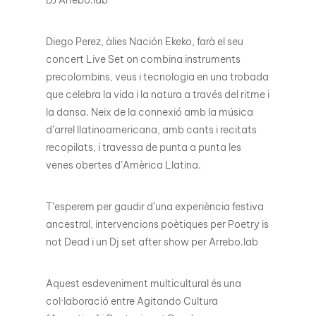
Diego Perez, àlies Nación Ekeko, farà el seu
concert Live Set on combina instruments
precolombins, veus i tecnologia en una trobada
que celebra la vida i la natura a través del ritme i
la dansa. Neix de la connexió amb la música
d’arrel llatinoamericana, amb cants i recitats
recopilats, i travessa de punta a punta les
venes obertes d’Amèrica Llatina.
T’esperem per gaudir d’una experiència festiva
ancestral, intervencions poètiques per Poetry is
not Dead i un Dj set after show per Arrebo.lab
Aquest esdeveniment multicultural és una
col·laboració entre Agitando Cultura