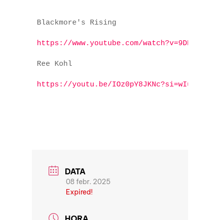
Blackmore's Rising 

https://www.youtube.com/watch?v=9DNyQ7hI8
Ree Kohl

https://youtu.be/IOz0pY8JKNc?si=wIucmblHX
DATA
08 febr. 2025
Expired!
HORA