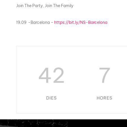
Join The Party, Join The Family
19.09 -Barcelona –
https://bit.ly/NS-Barcelona
42
7
DIES
HORES