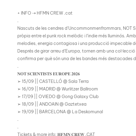
+ INFO ⇢ HFMN CREW .cat
.
Nascuts de les cendres d’Uncommonmenfrommars, NOT SCI
pròpia entre el punk rock melòdic i l’indie més lluminós. 
melodies, energia contagiosa i una producció impecable de
Després de girar arreu d’Europa, tornen amb una col·lecció
confirma per què són una de les bandes més destacades d
.
𝐍𝐎𝐓 𝐒𝐂𝐈𝐄𝐍𝐓𝐈𝐒𝐓𝐒 𝐄𝐔𝐑𝐎𝐏𝐄 𝟐𝟎𝟐𝟔
➢ 15/09 || CASTELLÓ @ Sala Terra
➢ 16/09 || MADRID @ Wurlitzer Ballroom
➢ 17/09 || OVIEDO @ Gong Galaxy Club
➢ 18/09 || ANDOAIN @ Gaztetxea
➢ 19/09 || BARCELONA @ La Deskomunal
.
.
Tickets & more info: 𝐇𝐅𝐌𝐍 𝐂𝐑𝐄𝐖 .CAT