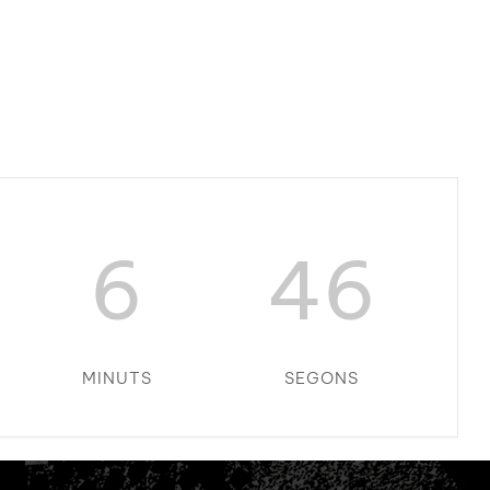
6
45
MINUTS
SEGONS