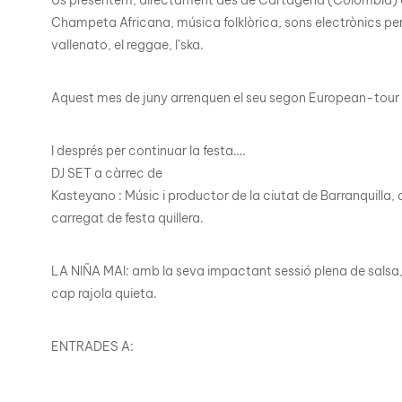
Champeta Africana, música folklòrica, sons electrònics pe
vallenato, el reggae, l’ska.
Aquest mes de juny arrenquen el seu segon European-tour 2
I després per continuar la festa….
DJ SET a càrrec de
Kasteyano : Músic i productor de la ciutat de Barranquilla, 
carregat de festa quillera.
LA NIÑA MAI: amb la seva impactant sessió plena de salsa
cap rajola quieta.
ENTRADES A: