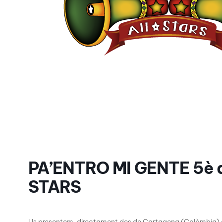
PA’ENTRO MI GENTE 5è 
STARS
Us presentem, directament des de Cartagena (Colòmbia)