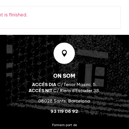
 is finished.

ON SOM
ACCÉS DIA
C/Tenor Masini, 5.
ACCÉS NIT
C/ Riera d’Escuder 38.
08028 Sants, Barcelona
93 119 06 92
Formem part de