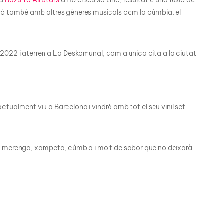
rò també amb altres gèneres musicals com la cúmbia, el
022 i aterren a La Deskomunal, com a única cita a la ciutat!
actualment viu a Barcelona i vindrà amb tot el seu vinil set
, merenga, xampeta, cúmbia i molt de sabor que no deixarà