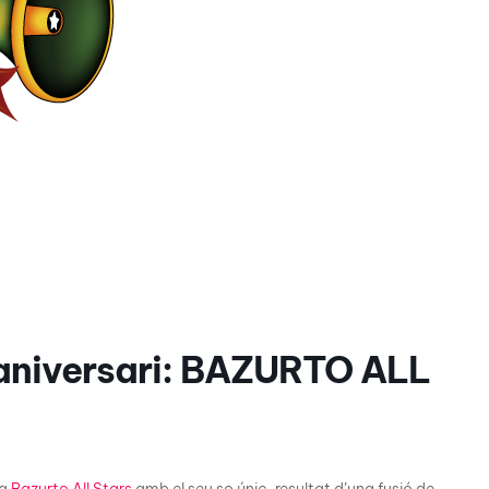
aniversari: BAZURTO ALL
 a
Bazurto All Stars
amb el seu so únic, resultat d’una fusió de