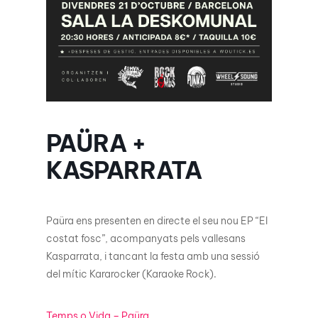
PAÜRA +
KASPARRATA
Paüra ens presenten en directe el seu nou EP “El
costat fosc”, acompanyats pels vallesans
Kasparrata, i tancant la festa amb una sessió
del mític Kararocker (Karaoke Rock).
Temps o Vida – Paüra