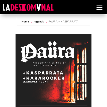
Home
agenda
PAÜRA + KASPARRATA