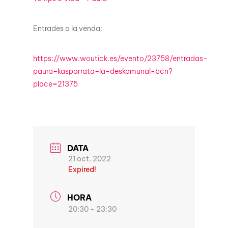
Entrades a la venda:
https://www.woutick.es/evento/23758/entradas-
paura–kasparrata–la-deskomunal-bcn?
place=21375
DATA
21 oct. 2022
Expired!
HORA
20:30 - 23:30