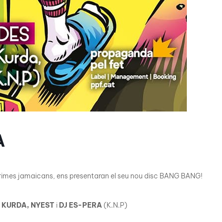
A
 rimes jamaicans, ens presentaran el seu nou disc BANG BANG!
i
KURDA, NYEST
i
DJ ES-PERA
(K.N.P)