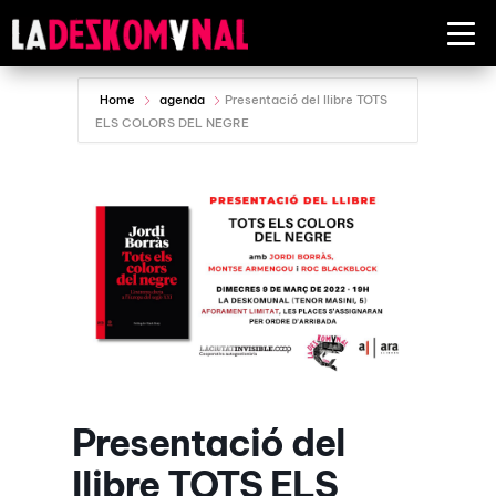
Home
agenda
Presentació del llibre TOTS
ELS COLORS DEL NEGRE
Presentació del
llibre TOTS ELS