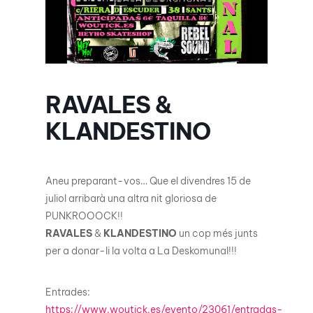
RAVALES &
KLANDESTINO
Aneu preparant-vos… Que el divendres 15 de
juliol arribarà una altra nit gloriosa de
PUNKROOOCK!!
RAVALES
&
KLANDESTINO
un cop més junts
per a donar-li la volta a La Deskomunal!!!
Entrades:
https://www.woutick.es/evento/23061/entradas-