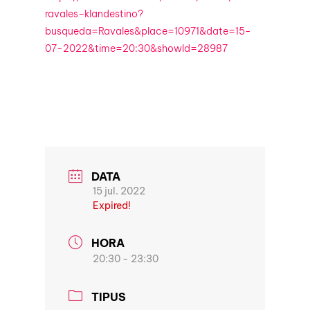
ravales–klandestino?
busqueda=Ravales&place=10971&date=15-
07-2022&time=20:30&showId=28987
DATA
15 jul. 2022
Expired!
HORA
20:30 - 23:30
TIPUS