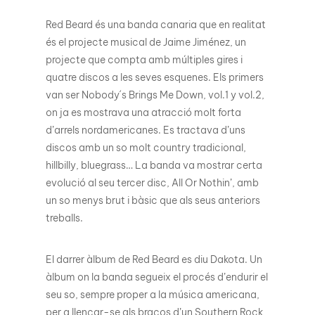
Red Beard és una banda canaria que en realitat
és el projecte musical de Jaime Jiménez, un
projecte que compta amb múltiples gires i
quatre discos a les seves esquenes. Els primers
van ser Nobody´s Brings Me Down, vol.1 y vol.2,
on ja es mostrava una atracció molt forta
d’arrels nordamericanes. Es tractava d’uns
discos amb un so molt country tradicional,
hillbilly, bluegrass… La banda va mostrar certa
evolució al seu tercer disc, All Or Nothin’, amb
un so menys brut i bàsic que als seus anteriors
treballs.
El darrer àlbum de Red Beard es diu Dakota. Un
àlbum on la banda segueix el procés d’endurir el
seu so, sempre proper a la música americana,
per a llençar-se als braços d’un Southern Rock