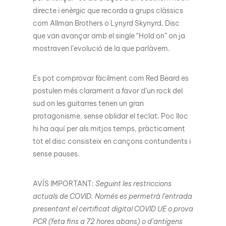
directe i enèrgic que recorda a grups clàssics
com Allman Brothers o Lynyrd Skynyrd. Disc
que van avançar amb el single “Hold on” on ja
mostraven l’evolució de la que parlàvem.
Es pot comprovar fàcilment com Red Beard es
postulen més clarament a favor d’un rock del
sud on les guitarres tenen un gran
protagonisme, sense oblidar el teclat. Poc lloc
hi ha aquí per als mitjos temps, pràcticament
tot el disc consisteix en cançons contundents i
sense pauses.
AVÍS IMPORTANT:
Seguint les restriccions
actuals de COVID. Només es permetrà l’entrada
presentant el certificat digital COVID UE o prova
PCR (feta fins a 72 hores abans) o d’antígens