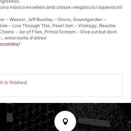
anglosaxó.
bona música envelleix amb classe i elegància i aquesta nit
r – Weezer, Jeff Buckley – Grace, Soundgarden –
e – Live Through This, Pearl Jam – Vitalogy, Beastie
Chains – Jar of Flies, Primal Scream – Give out but dont
… entre molts d’altres!
scamilla/
 is finished.
