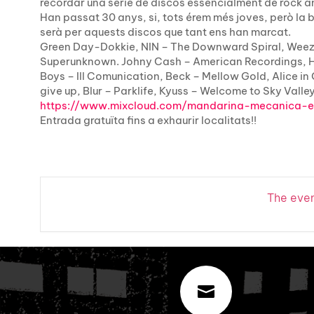
recordar una sèrie de discos essencialment de rock 
Han passat 30 anys, si, tots érem més joves, però la 
serà per aquests discos que tant ens han marcat.
Green Day-Dokkie, NIN – The Downward Spiral, Weeze
Superunknown. Johny Cash – American Recordings, Hol
Boys – Ill Comunication, Beck – Mellow Gold, Alice in 
give up, Blur – Parklife, Kyuss – Welcome to Sky Valley
https://www.mixcloud.com/
mandarina-mecanica-e
Entrada gratuïta fins a exhaurir localitats!!
The event
