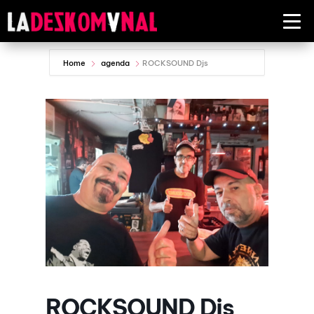
Home
agenda
ROCKSOUND Djs
ROCKSOUND Djs