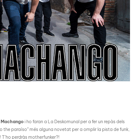
o Machango
i ho faran a La Deskomunal per a fer un repàs dels
 the paraíso” més alguna novetat per a omplir la pista de funk,
! T’ho perdràs motherfunker?!