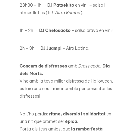
23h30 – 1h →
DJ Patxekito
en vinil – salsa i
ritmes llatins (ft
L’Altra Rumba
).
1h – 2h →
DJ Chelosaoko
– salsa brava en vinil.
2h – 3h →
DJ Juampi
– Afro Latino.
Concurs de disfresses
amb
Dress code:
Dia
dels Morts.
Vine amb la teva millor disfressa de Halloween,
es farà una soul train increïble per presentar les
disfresses!
No t’ho perdis:
ritme, diversió i solidaritat
en
una nit que promet ser
èpica.
Porta als teus amics, que
la rumba t’està