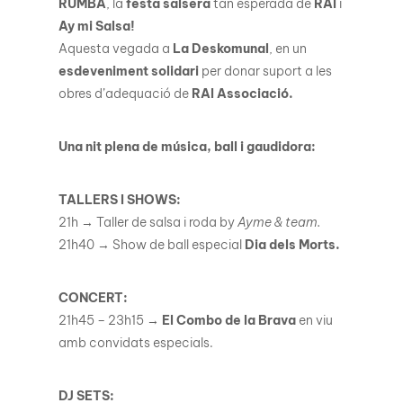
RUMBA
, la
festa salsera
tan esperada de
RAI
i
Ay mi Salsa!
Aquesta vegada a
La Deskomunal
, en un
esdeveniment solidari
per donar suport a les
obres d’adequació de
RAI Associació.
Una nit plena de música, ball i gaudidora:
TALLERS I SHOWS:
21h → Taller de salsa i roda by
Ayme & team.
21h40 → Show de ball especial
Dia dels Morts.
CONCERT:
21h45 – 23h15 →
El Combo de la Brava
en viu
amb convidats especials.
DJ SETS: