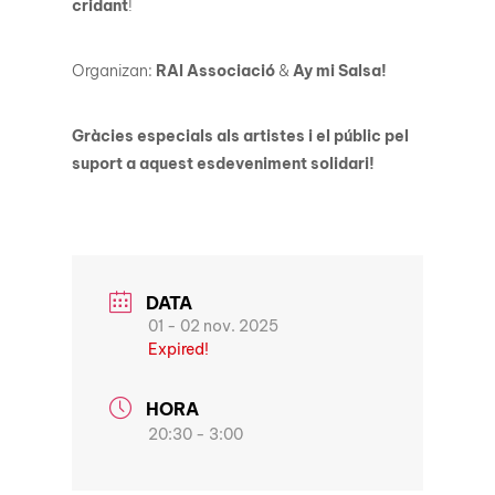
cridant
!
Organizan:
RAI Associació
&
Ay mi Salsa!
Gràcies especials als artistes i el públic pel
suport a aquest esdeveniment solidari!
DATA
01 - 02 nov. 2025
Expired!
HORA
20:30 - 3:00