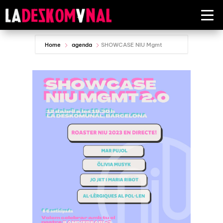
Home
agenda
SHOWCASE NIU Mgmt