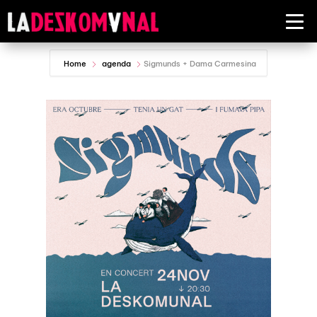
Home
agenda
Sigmunds + Dama Carmesina