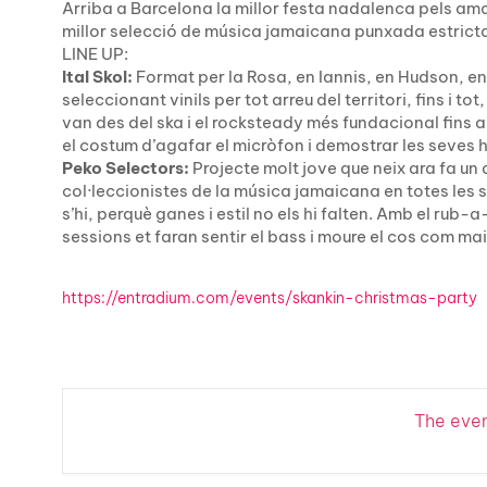
Arriba a Barcelona la millor festa nadalenca pels amant
millor selecció de música jamaicana punxada estricta
LINE UP:
Ital Skol:
Format per la Rosa, en Iannis, en Hudson, en 
seleccionant vinils per tot arreu del territori, fins i t
van des del ska i el rocksteady més fundacional fins a
el costum d’agafar el micròfon i demostrar les seves 
Peko Selectors:
Projecte molt jove que neix ara fa un 
col·leccionistes de la música jamaicana en totes les
s’hi, perquè ganes i estil no els hi falten. Amb el rub
sessions et faran sentir el bass i moure el cos com mai
https://entradium.com/events/skankin-christmas-party
The event