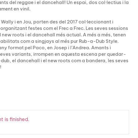
s del reggae i el dancehall! Un espai, dos col·lectius i la
ment en vinil.
Wally i en Jou, porten des del 2017 col·leccionant i
ot, organitzant festes com el Frec a Frec. Les seves sessions
l new roots i el dancehall més actual. A més a més, tenen
habilitats com a singjays al més pur Rub-a-Dub Style.
any format pel Paco, en Josep i l’Andrea. Amants i
 seves variants, irrompen en aquesta escena per quedar-
-a-dub, el dancehall i el new roots com a bandera, les seves
!
 is finished.