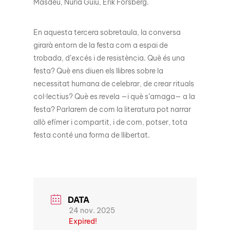
Masdeu, Núria Guiu, Erik Forsberg.
En aquesta tercera sobretaula, la conversa
girarà entorn de la festa com a espai de
trobada, d’excés i de resistència. Què és una
festa? Què ens diuen els llibres sobre la
necessitat humana de celebrar, de crear rituals
col·lectius? Què es revela —i què s’amaga— a la
festa? Parlarem de com la literatura pot narrar
allò efímer i compartit, i de com, potser, tota
festa conté una forma de llibertat.
DATA
24 nov. 2025
Expired!