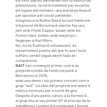
Els trets que els defineixen són la manca de
pretensions, la nul·la habilitat per encertar
els hypes del moment i una estranya fixació
per apostar pel cavall perdedor.
Imagineu a la Rollins Band tocant hardcore
infusionat de Rorschach mentre fan una
jam amb Frank Zappa, beuen amb els
Poison Idea, ballen amb ladyboys i
llegeixen a Karl Marx.
No, no és frustració adolescent, és
ressentiment pureta del que fa que l’àcid
sulfúric sembli aigua destil·lada en
comparació.
BAIT
van començar primer com a un
projecte només de hardcore punk a
Barcelona al 2018,
amb una demo i als primers concert com a
grup “real”. La idea del projecte era reunir a
músics motivats per a sortit de gira.
Després d’uns petits canvis a la formació,
el grup treu el seu primer EP al principi de la
pandèmia i comença a composar i gravar