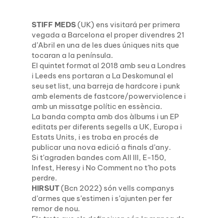
STIFF MEDS
(UK) ens visitará per primera
vegada a Barcelona el proper divendres 21
d’Abril en una de les dues úniques nits que
tocaran a la península.
El quintet format al 2018 amb seu a Londres
i Leeds ens portaran a La Deskomunal el
seu set list, una barreja de hardcore i punk
amb elements de fastcore/powerviolence i
amb un missatge polític en essència.
La banda compta amb dos àlbums i un EP
editats per diferents segells a UK, Europa i
Estats Units, i es troba en procés de
publicar una nova edició a finals d’any.
Si t’agraden bandes com All Ill, E-150,
Infest, Heresy i No Comment no t’ho pots
perdre.
HIRSUT
(Bcn 2022) són vells companys
d’armes que s’estimen i s’ajunten per fer
remor de nou.