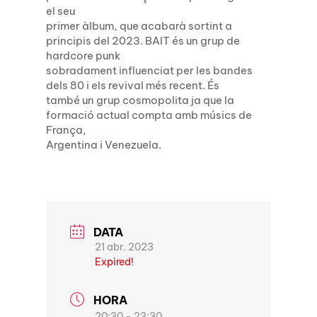
el seu
primer àlbum, que acabarà sortint a
principis del 2023. BAIT és un grup de
hardcore punk
sobradament influenciat per les bandes
dels 80 i els revival més recent. És
també un grup cosmopolita ja que la
formació actual compta amb músics de
França,
Argentina i Venezuela.
DATA
21 abr. 2023
Expired!
HORA
20:30 - 23:30