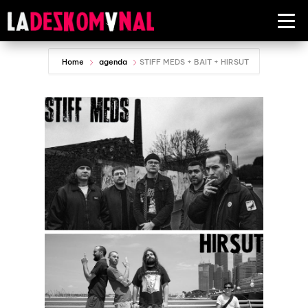
Home
agenda
STIFF MEDS + BAIT + HIRSUT