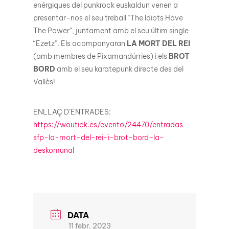
enérgiques del punkrock euskaldun venen a
presentar-nos el seu treball “The Idiots Have
The Power”, juntament amb el seu últim single
“Ezetz”. Els acompanyaran
LA MORT DEL REI
(amb membres de Pixamandúrries) i els
BROT
BORD
amb el seu karatepunk directe des del
Vallès!
ENLLAÇ D’ENTRADES:
https://woutick.es/evento/24470/entradas-
sfp-la-mort-del-rei-i-brot-bord–la-
deskomunal
DATA
11 febr. 2023