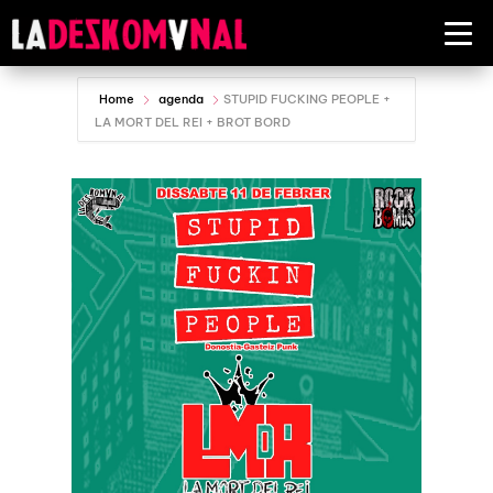
Home
agenda
STUPID FUCKING PEOPLE +
LA MORT DEL REI + BROT BORD