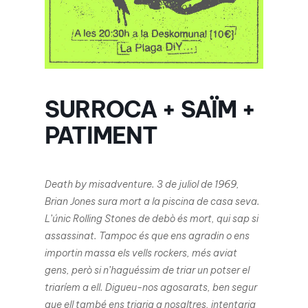
SURROCA + SAÏM +
PATIMENT
Death by misadventure. 3 de juliol de 1969,
Brian Jones sura mort a la piscina de casa seva.
L’únic Rolling Stones de debò és mort, qui sap si
assassinat. Tampoc és que ens agradin o ens
importin massa els vells rockers, més aviat
gens, però si n’haguéssim de triar un potser el
triaríem a ell. Digueu-nos agosarats, ben segur
que ell també ens triaria a nosaltres, intentaria