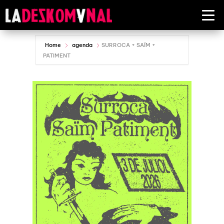
Home
agenda
SURROCA + SAÏM +
PATIMENT