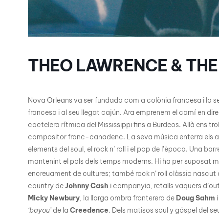
THEO LAWRENCE & TH
Nova Orleans va ser fundada com a colònia francesa i la sev
francesa i al seu llegat cajún. Ara emprenem el camí en dire
coctelera rítmica del Mississippi fins a Burdeos. Allà ens 
compositor franc-canadenc. La seva música enterra els arr
elements del soul, el rock n’ roll i el pop de l’època. Una bar
mantenint el pols dels temps moderns. Hi ha per suposat mo
encreuament de cultures; també rock n’ roll clàssic nascut 
country de
Johnny Cash
i companyia, retalls vaquers d’o
Micky Newbury
, la llarga ombra fronterera de
Doug Sahm
i
‘bayou’
de la
Creedence
. Dels matisos soul y góspel del s