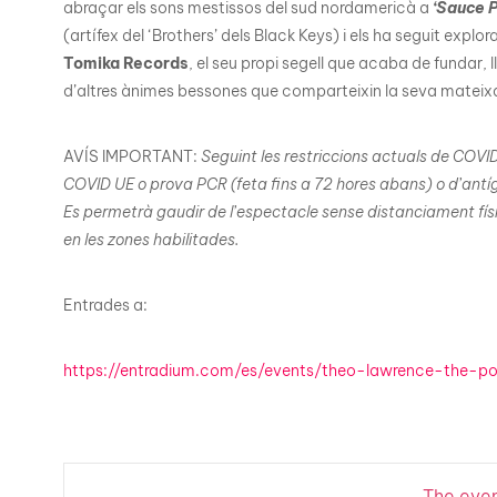
abraçar els sons mestissos del sud nordamericà a
‘Sauce P
(artífex del ‘Brothers’ dels Black Keys) i els ha seguit expl
Tomika Records
, el seu propi segell que acaba de fundar, l
d’altres ànimes bessones que comparteixin la seva mateixa p
AVÍS IMPORTANT:
Seguint les restriccions actuals de COVI
COVID UE o prova PCR (feta fins a 72 hores abans) o d’antí
Es permetrà gaudir de l’espectacle sense distanciament físi
en les zones habilitades.
Entrades a:
https://entradium.com/es/events/theo-lawrence-the-po
The event