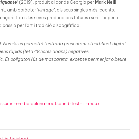
iquante’
(2019), produït al cor de Georgia per
Mark Neill
orant, amb caràcter
‘vintage’
, als seus singles més recents.
lençarà totes les seves produccions futures i serà llar per a
assió per l’art i tradició discogràfica.
D. Només es permetrà l’entrada presentant el certificat digital
gens ràpids (feta 48 hores abans) negatives.
c. És obligatori l’ús de mascareta, excepte per menjar o beure
ssums-en-barcelona-rootsound-fest-iii-redux
 is finished.