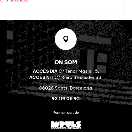

ON SOM
ACCÉS DIA
C/Tenor Masini, 5.
ACCÉS NIT
C/ Riera d’Escuder 38.
08028 Sants, Barcelona
93 119 06 92
Formem part de