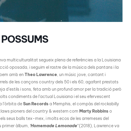
E POSSUMS
a multiculturalitat segueix plena de referències a la Louisiana
cció oposada, i seguim el rastre de la música dels pantans i la
trobem amb en
Theo Lawrence
, un músic jove, cantant i
els de les cançons country dels 50 i els 60, agafant prestats
reja d’estils i sons, feta amb un profund amor per la tradició però
lts condiments de l’actual Louisiana i el seu efervescent
a l’òrbita de
Sun Records
a Memphis, el compàs del rockabilly
utlaws pioners del country & western com
Marty Robbins
o
 els seus balls tex-mex, i molts ecos de les arremeses del
eu primer àlbum,
‘Homemade Lemonade’
(2018), Lawrence va