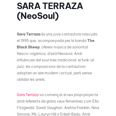
SARA TERRAZA
(NeoSoul)
Sara Terraza
és una jove cantautora nascuda
el 1995 que, acompanyada per la banda
The
Black Sheep
, ofereix música de sonoritat
fresca i orgànica, d’estil Neosoul. Amb
influències del soul més tradicional, el funk i el
jazz, les composicions de la cantautora
adopten un aire modern i actual, però sense
oblidar les arrels.
Sara Terraza
va començar el seu propi projecte
amb referents de grans veus femenines com Ella
Fitzgerald, Sarah Vaughan, Aretha Franklin, Nina
Simone, Ms. Lauryn Hill o Erikah Badu. Amb