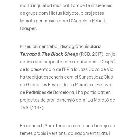
molta inquietud musical, també té influències
de grups com Hiatus Kaiyote, o projectes
liderats per músics com D’Angelo o Robert
Glasper.
El seu primer treball discogràfic és
Sara
Terraza & The Black Sheep
(RGB, 2017), on ja
definia una proposta rica i contundent. Després
de la presentació de l’EP a la Jazz Cava de Vic,
ha trepitjat escenaris com el Sunset Jazz Club
de Girona, les Festes de La Mercè o el Festival
de Pedralbes de Barcelona, i ha participat en
projectes de gran dimensió com ‘La Marató de
TV3’ (2017).
En concert, Sara Terraza ofereix una barreja de
temes propis i versions, acuradament triats i