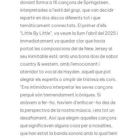
donant forma a 16 cançons de Springsteen,
interpretades a l’estil del grup, que van decidir
repartir en dos discos diferents tot i que
temàticament connectats. El primer d’ells
“Little By Little”, va veure la llum l’abril del 2025 i
immediatament va quedar clar que havia
portat les composicions del de New Jersey al
seu inimitable estil, amb una bona dosi de sabor
country & western, amb l’emocionant i
aterridor to vocal de Hayden, aquell que pot
alegrar els esperits o omplir de tristesa els cors.
“Ens intimidava interpretar les seves cançons
perquè són tremendament icòniques. Si
anàvem a fer-ho, havíem d’enfocar-ho des de
la perspectiva de la nostra música, i era tot un
desafiament. Així que elegim aquelles cançons
que significaven alguna cosa per a nosaltres,
que han estat la banda sonora amb la qual hem