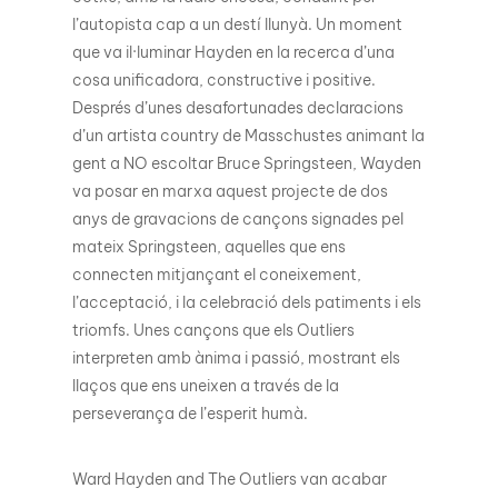
l’autopista cap a un destí llunyà. Un moment
que va il·luminar Hayden en la recerca d’una
cosa unificadora, constructive i positive.
Després d’unes desafortunades declaracions
d’un artista country de Masschustes animant la
gent a NO escoltar Bruce Springsteen, Wayden
va posar en marxa aquest projecte de dos
anys de gravacions de cançons signades pel
mateix Springsteen, aquelles que ens
connecten mitjançant el coneixement,
l’acceptació, i la celebració dels patiments i els
triomfs. Unes cançons que els Outliers
interpreten amb ànima i passió, mostrant els
llaços que ens uneixen a través de la
perseverança de l’esperit humà.
Ward Hayden and The Outliers van acabar