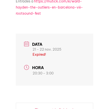
Entrades a
https://mutick.com/e/ward-
hayden-the-outliers-en-barcelona-viii-
rootsound-fest
DATA
21 - 22 nov. 2025
Expired!
HORA
20:30 - 3:00