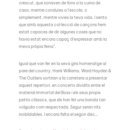
crescut, que sonaven de fons a la cuina de
casa, mentre conduïes a l’escola, o
simplement, mentre vivies la teva vida. I sento
que amb aquesta col·lecció de cançons hem
estat capaces de dir algunes coses que no
havia estat encara capaç d’expressar amb la
meva pròpia feina”.
Igual que van fer en la seva gira homenatge al
pare del country, Hank Williams, Ward Hayden &
The Outliers sortiran a la carretera a presentar
aquest repertori, en concerts dividits entre el
material immortal del Boss i els seus propis
petits clàssics, que els han fet una banda tan
volguda com respectada. Segur seran nits
inoblidables. I encara falta el segon disc…