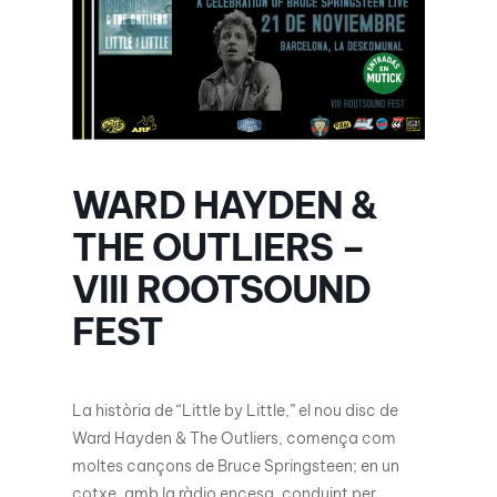
WARD HAYDEN &
THE OUTLIERS –
VIII ROOTSOUND
FEST
La història de “Little by Little,” el nou disc de
Ward Hayden & The Outliers, comença com
moltes cançons de Bruce Springsteen; en un
cotxe, amb la ràdio encesa, conduint per