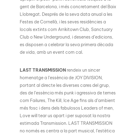
gent de Barcelona, i més concretament del Baix
Llobregat. Després de la seva data anual a les
Festes de Cornellà, i les seves residències a
locals extints com Arrikitown Club, Sanctuary
Club o New Underground, i desenes d’edicions,
es disposen a celebrar la seva primera dècada
de vida, amb un event com cal.
LAST TRANSMISSION
rendeix un sincer
homenatge a l’essència de JOY DIVISION,
portant al directe les diverses cares del grup,
des de l’essència més punk i agressiva de temes
com Failures, The Kill, Ice Age fins als d’ambient
més fosc i dens dels fabulosos Leaders of men,
Love will tear us apart i per suposat la nostra
estimada Transmission. LAST TRANSMISSION
no només es centra a la part musical, l’estètica