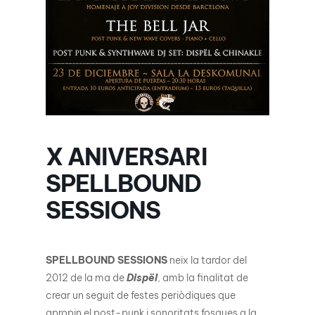
X ANIVERSARI
SPELLBOUND
SESSIONS
SPELLBOUND SESSIONS
neix la tardor del
2012 de la ma de
Dispël
, amb la finalitat de
crear un seguit de festes periòdiques que
apropin el post-punk i sonoritats fosques a la