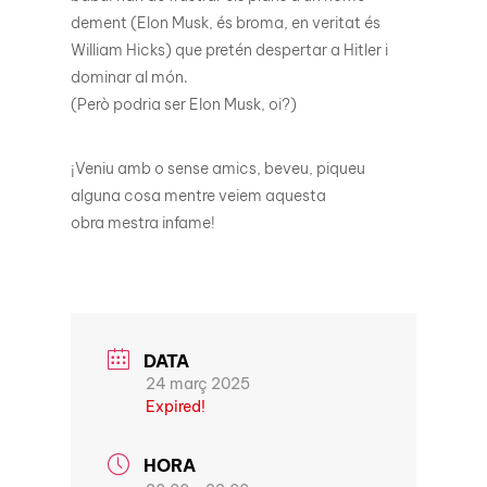
dement (Elon Musk, és broma, en veritat és
William Hicks) que pretén despertar a Hitler i
dominar al món.
(Però podria ser Elon Musk, oi?)
¡Veniu amb o sense amics, beveu, piqueu
alguna cosa mentre veiem aquesta
obra mestra infame!
DATA
24 març 2025
Expired!
HORA