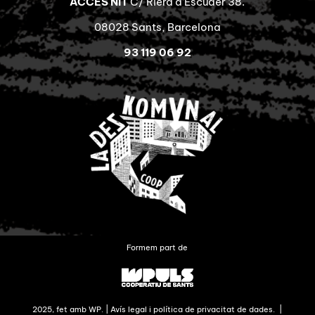
ACCÉS NIT
C/ Riera d’Escuder 38.
08028 Sants, Barcelona
93 119 06 92
Formem part de
2025, fet amb WP. |
Avís legal i política de privacitat de dades.
|