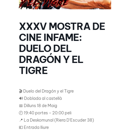
XXXV MOSTRA DE
CINE INFAME:
DUELO DEL
DRAGÓN Y EL
TIGRE
🎬 Duelo del Dragón y el Tigre
🔊 Doblada al castellà
📅 Dilluns 18 de Maig
🕗 19:40 portes – 20:00 peli
📍 La Deskomunal (Riera D’Escuder 38)
💶 Entrada lliure