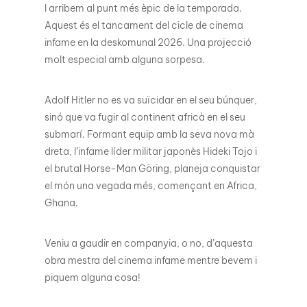
I arribem al punt més èpic de la temporada.
Aquest és el tancament del cicle de cinema
infame en la deskomunal 2026. Una projecció
molt especial amb alguna sorpesa.
Adolf Hitler no es va suïcidar en el seu búnquer,
sinó que va fugir al continent africà en el seu
submarí. Formant equip amb la seva nova mà
dreta, l’infame líder militar japonès Hideki Tojo i
el brutal Horse-Man Göring, planeja conquistar
el món una vegada més, començant en Africa,
Ghana.
Veniu a gaudir en companyia, o no, d’aquesta
obra mestra del cinema infame mentre bevem i
piquem alguna cosa!