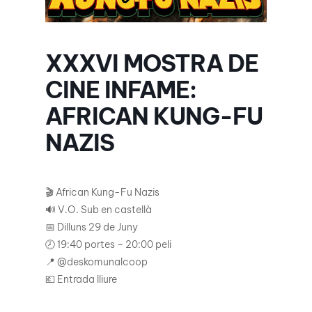
XXXVI MOSTRA DE
CINE INFAME:
AFRICAN KUNG-FU
NAZIS
🎬 African Kung-Fu Nazis
🔊 V.O. Sub en castellà
📅 Dilluns 29 de Juny
🕗 19:40 portes – 20:00 peli
📍 @deskomunalcoop
💶 Entrada lliure