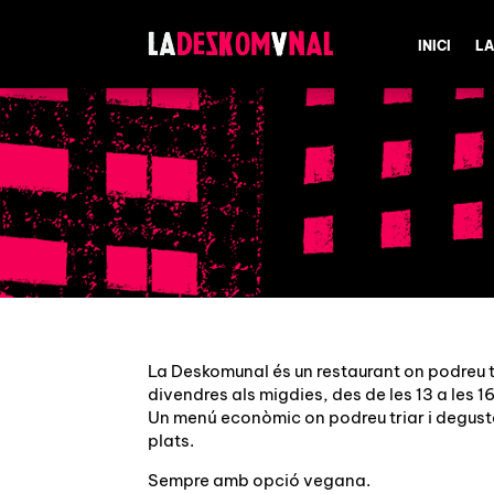
INICI
LA
La Deskomunal és un restaurant on podreu t
divendres als migdies, des de les 13 a les 1
Un menú econòmic on podreu triar i degust
plats.
Sempre amb opció vegana.