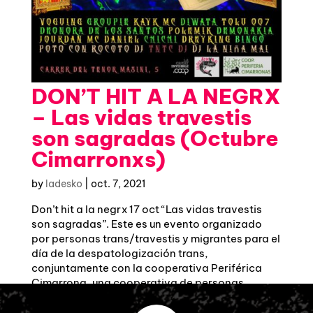
DON’T HIT A LA NEGRX
– Las vidas travestis
son sagradas (Octubre
Cimarronxs)
by
ladesko
|
oct. 7, 2021
Don’t hit a la negrx 17 oct “Las vidas travestis
son sagradas”. Este es un evento organizado
por personas trans/travestis y migrantes para el
día de la despatologización trans,
conjuntamente con la cooperativa Periférica
Cimarrona, una cooperativa de personas...