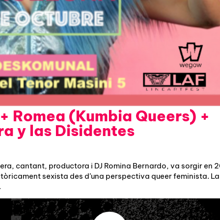
 Romea (Kumbia Queers) +
ra y las Disidentes
rapera, cantant, productora i DJ Romina Bernardo, va sorgir en 
istòricament sexista des d’una perspectiva queer feminista. La
.