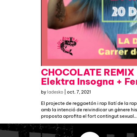
CHOCOLATE REMIX +
Elektra Insogna + Fe
by
ladesko
|
oct. 7, 2021
El projecte de reggaetón i rap llatí de la 
amb la intenció de reivindicar un gènere h
proposta aprofita el fort contingut sexual..